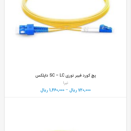
پچ کورد فیبر نوری SC – LC داپلکس
نیرا
720,000
ریال
–
1,460,000
ریال