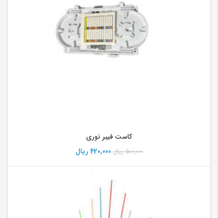
کاست فیبر نوری
420,000
ریال
500,000
ریال