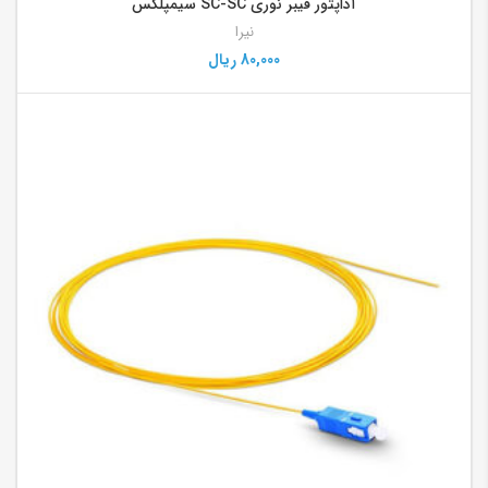
آداپتور فیبر نوری SC-SC سیمپلکس
نیرا
80,000
ریال