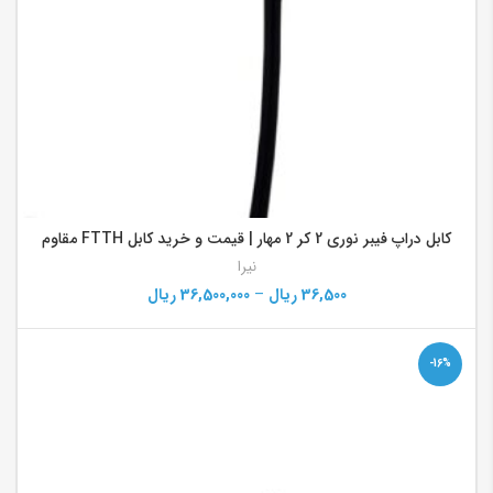
کابل دراپ فیبر نوری 2 کر 2 مهار | قیمت و خرید کابل FTTH مقاوم
نیرا
36,500
ریال
–
36,500,000
ریال
-16%