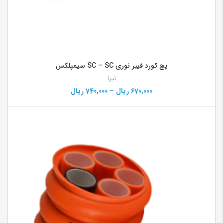
پچ کورد فیبر نوری SC – SC سیمپلکس
نیرا
670,000
ریال
–
740,000
ریال