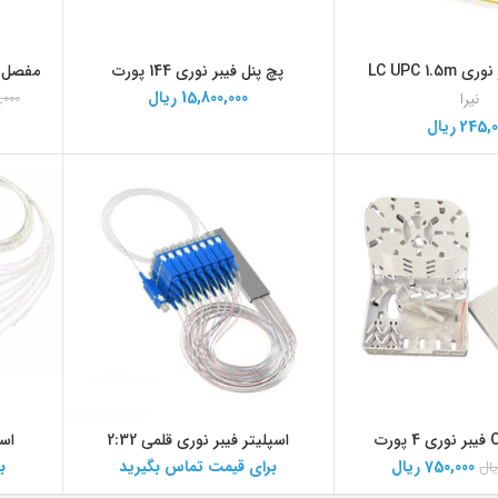
LC UPC 1.5
پچ پنل فیبر نوری 144 پورت
مفصل فیبر نو
15,800,000
ریال
نیرا
,000
245,0
ریال
اسپلیتر فیبر نوری قلمی 2:32
اسپ
750,000
ریال
برای قیمت تماس بگیرید
ب
یال