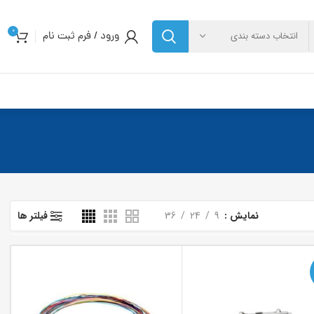
0
ورود / فرم ثبت نام
انتخاب دسته بندی
نمایش
9
24
36
فیلتر ها