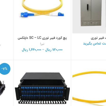
فیبر نوری
پچ کورد فیبر نوری SC – LC داپلکس
مت تماس بگیرید
نیرا
0
720,000
ریال
–
1,460,000
ریال
-7%