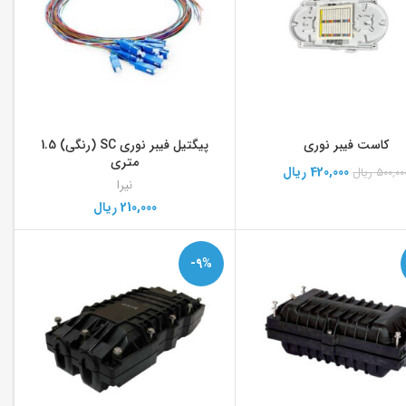
کاست فیبر نوری
پیگتیل فیبر نوری SC (رنگی) 1.5
متری
420,000
ریال
500,00
ریال
نیرا
210,000
ریال
-9%