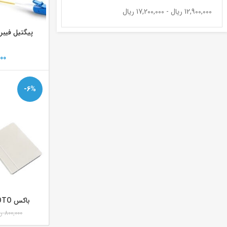
12,900,000
ریال
-
17,200,000
ریال
پیگتیل فیبر نوری m
00
-6%
باکس OTO فیبر نوری 4 پورت
800,000
ر